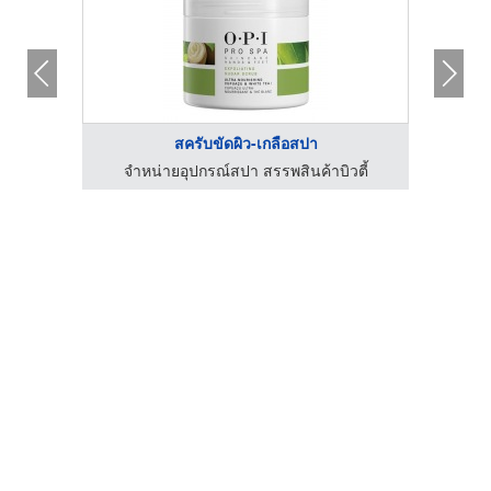
สครับขัดผิว-เกลือสปา
ตี้
จำหน่ายอุปกรณ์สปา สรรพสินค้าบิวตี้
จำ