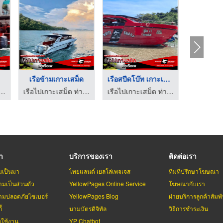
เรือข้ามเกาะเสม็ด
เรือสปีดโบ๊ท เกาะเสม ...
ะเสม็ด ท่าเรือเพ - White Shark
เรือไปเกาะเสม็ด ท่าเรือเพ - White Shark
เรือไปเกาะเสม็ด ท่าเรือเพ - White Shark
รา
บริการของเรา
ติดต่อเรา
มเป็นมา
ไทยแลนด์ เยลโล่เพจเจส
ทีมที่ปรึกษาโฆษณา
มเป็นส่วนตัว
YellowPages Online Service
โฆษณากับเรา
มปลอดภัยไซเบอร์
YellowPages Blog
ฝ่ายบริการลูกค้าสัมพั
้
นามบัตรดิจิทัล
วิธีการชำระเงิน
รใช้งาน
YP Chatbot