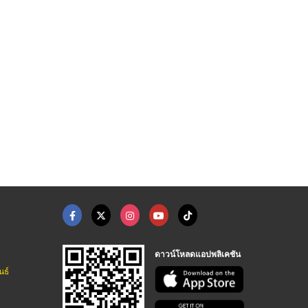
จำหน่ายทราย นครศรีธร ...
เช่ารถตู้พร้อมคนขับป ...
รถกวาดถนนดูดฝุ่นแบบน ...
คอนกรีตผสมเสร็จ สันยาคอนกรีต
บริการเช่ารถตู้ VIP พร้อมคนขับ
จำหน่ายเครื่องทำความสะอาดพื้นโรงงาน - ซี เอ็ม ที
ดาวน์โหลดแอปพลิเคชัน
นธ์