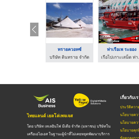
โซเดียม เฟลด์สปาร์
ทรายควอทซ์
ท่าเรือเพ ระยอง
ริษัท ดินทราย จำกัด
บริษัท ดินทราย จำกัด
เรือไปเกา
เกี่ยวกับเ
ประวัติควา
นโยบายควา
ไทยแลนด์ เยลโล่เพจเจส
นโยบายควา
โดย บริษัท เทเลอินโฟ มีเดีย จำกัด (มหาชน) บริษัทใน
นโยบายคุกกี
เครือเอไอเอส ในฐานะผู้นำที่ไม่เคยหยุดพัฒนาบริการ
ข้อตกลงกา