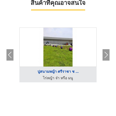
สินค้าที่คุณอาจสนใจ
รับออกแบบเสาโรมัน
โรงงานผลิตบัวปูนสำเร็จ งานปูนปั้นแบบตามสั่ง นนทศิลป์