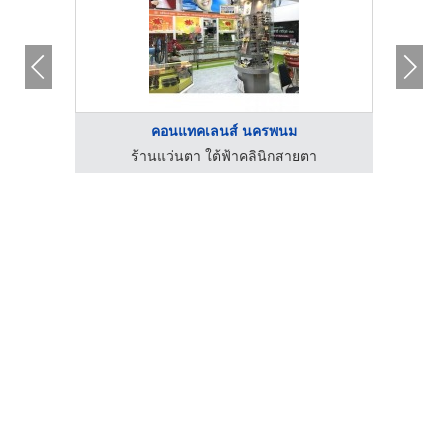
คอนแทคเลนส์ นครพนม
ร้านแว่นตา ใต้ฟ้าคลินิกสายตา
ซื้