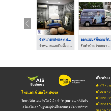
ออกแบบสติ๊กเกอร์ติดต ...
จำหน่ายผนังและเพดานก ...
ออกแบบสติ๊กเ
รับทำป้ายโฆษณา ป้ายไวนิล รับทำสติกเกอร์ติดผลิตภัณฑ์ นวมินทร์
จำหน่ายและติดตั้งอุปกรณ์ห้องเย็น - ไอโซ พาแนล
รับทำป้ายโฆษณา ป้ายไวนิล รับทำสติกเกอร์ติดผลิตภั
เกี่ยวกับเ
ประวัติควา
นโยบายควา
ไทยแลนด์ เยลโล่เพจเจส
นโยบายควา
โดย บริษัท เทเลอินโฟ มีเดีย จำกัด (มหาชน) บริษัทใน
นโยบายคุกกี
เครือเอไอเอส ในฐานะผู้นำที่ไม่เคยหยุดพัฒนาบริการ
ข้อตกลงกา