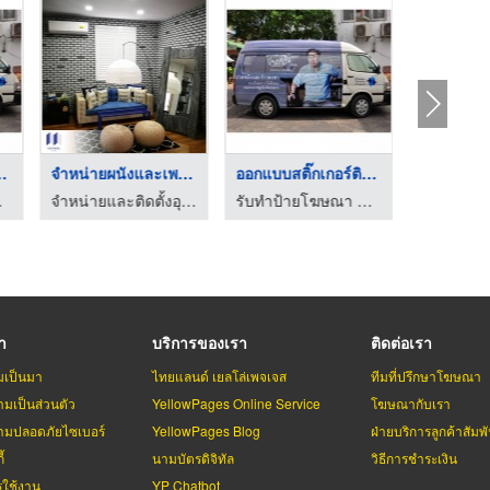
กอร์ติดต ...
จำหน่ายผนังและเพดานก ...
ออกแบบสติ๊กเกอร์ติดต ...
ณฑ์ นวมินทร์
จำหน่ายและติดตั้งอุปกรณ์ห้องเย็น - ไอโซ พาแนล
รับทำป้ายโฆษณา ป้ายไวนิล รับทำสติกเกอร์ติดผลิตภัณฑ์ นวมินทร์
รา
บริการของเรา
ติดต่อเรา
มเป็นมา
ไทยแลนด์ เยลโล่เพจเจส
ทีมที่ปรึกษาโฆษณา
มเป็นส่วนตัว
YellowPages Online Service
โฆษณากับเรา
มปลอดภัยไซเบอร์
YellowPages Blog
ฝ่ายบริการลูกค้าสัมพั
้
นามบัตรดิจิทัล
วิธีการชำระเงิน
รใช้งาน
YP Chatbot