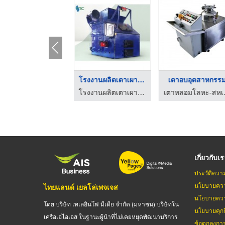
รับผลิตเตาเผาขยะไร้ม ...
โรงงานผลิตเตาเผาขยะต ...
เตาอบอุตสาหกรร
โรงงานผลิตเตาเผาศพ และ เตาเผาขยะติดเชื้อไร้มลพิษ ฐาติชน
โรงงานผลิตเตาเผาศพ และ เตาเผาขยะติดเชื้อไร้มลพิษ ฐาติชน
เตาหลอม
เกี่ยวกับเ
ประวัติควา
นโยบายควา
ไทยแลนด์ เยลโล่เพจเจส
นโยบายควา
โดย บริษัท เทเลอินโฟ มีเดีย จำกัด (มหาชน) บริษัทใน
นโยบายคุกกี
เครือเอไอเอส ในฐานะผู้นำที่ไม่เคยหยุดพัฒนาบริการ
ข้อตกลงกา