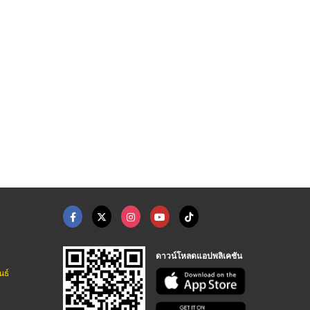
อิฐมวลเบา อิฐมอญ อิฐ ...
ใบเลื่อยตัดคอนกรีต
อิฐมอญ อิฐมวลเบา อิฐ ...
ร้านวัสดุก่อสร้าง ชลบุรี - ส.เจริญชัย ค้าวัสดุก่อสร้าง
จำหน่ายผงเพชรอุตสาหกรรม - ไทรโอเชี่ยน (ประเทศไทย)
วัสดุก่อสร้างครบวงจร ได้มาตรฐาน
ดาวน์โหลดแอปพลิเคชัน
นธ์