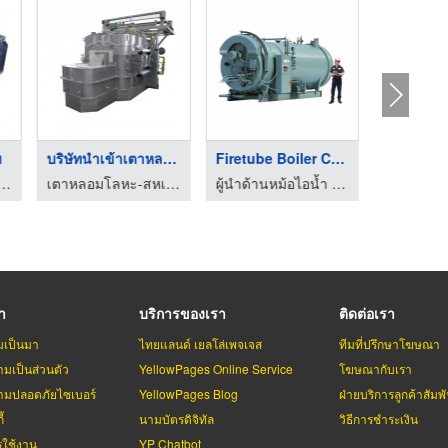
ม
บริษัทนำเข้าเตาหลอมโ ...
Firetube Boiler CBLE
โลหะ-สหเศรษฐภัณฑ์ (1978)
เตาหลอมโลหะ-สหเศรษฐภัณฑ์ (1978)
ผู้นำด้านหม้อไอน้ำ และเครื่องกำเนิดไอน้ำอุตสาหกรรม
รา
บริการของเรา
ติดต่อเรา
มเป็นมา
ไทยแลนด์ เยลโล่เพจเจส
ทีมที่ปรึกษาโฆษณา
มเป็นส่วนตัว
YellowPages Online Service
โฆษณากับเรา
มปลอดภัยไซเบอร์
YellowPages Blog
ฝ่ายบริการลูกค้าสัมพั
้
นามบัตรดิจิทัล
วิธีการชำระเงิน
รใช้งาน
YP Chatbot