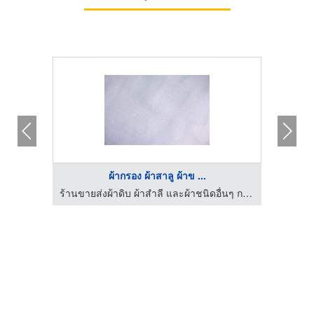
ผ้ากรอง ผ้าสาลู ผ้าข ...
ร้านขายส่งผ้าดิบ ผ้าสำลี และผ้าชนิดอื่นๆ กรุงเทพ เลิศวาณิชย์เท็กซ์ไทล์