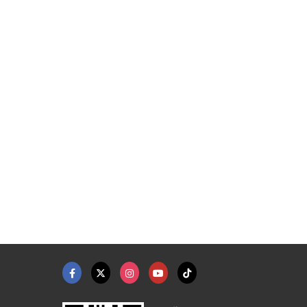
Mezzanine floor
รับผลิตเครื่องครัวสแ ...
เครื่องทำควา
ศูนย์รวมชั้นวางสินค้าอุตสาหกรรม - ดับบลิวพี อินเตอร์ (1974)
ร้านเครื่องครัวสแตนเลส-อาณัติ
จำหน่ายอุปกรณ์สร