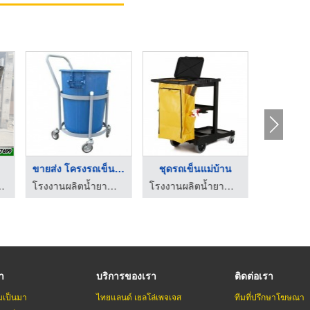
สแตนเลส
ขายส่ง โครงรถเข็นใส่ ...
ชุดรถเข็นแม่บ้าน
ร้านเครื่องครัวสแตนเลส-อาณัติ
โรงงานผลิตน้ำยาทำความสะอาด OEM - คงธนา เซอร์วิส
โรงงานผลิตน้ำยาทำความสะอาด OEM - คงธนา เซอร์วิส
รา
บริการของเรา
ติดต่อเรา
มเป็นมา
ไทยแลนด์ เยลโล่เพจเจส
ทีมที่ปรึกษาโฆษณา