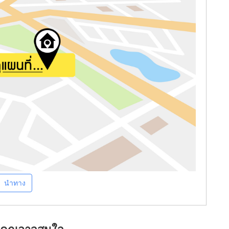
นำทาง