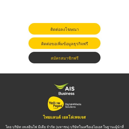
ติดต่อลงโฆษณา
ติดต่อขอเพิ่มข้อมูลธุรกิจฟรี
สมัครสมาชิกฟรี
ไทยแลนด์ เยลโล่เพจเจส
โดย บริษัท เทเลอินโฟ มีเดีย จำกัด (มหาชน) บริษัทในเครือเอไอเอส ในฐานะผู้นำที่