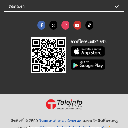
ติดต่อเรา
ดาวน์โหลดแอปพลิเคชัน
ลิขสิทธิ์ © 2569
ไทยแลนด์ เยลโล่เพจเจส
สงวนลิขสิทธิ์ตามกฏ
หมาย โดย
บริษัท เทเลอินโฟ มีเดีย จำกัด (มหาชน)