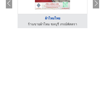
ผ้าไหมไทย
ร้านขายผ้าไหม ชลบุรี ภรณ์พัสตรา
ร