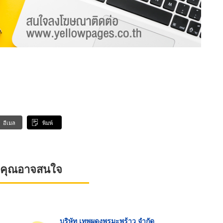
อีเมล
พิมพ์
ที่คุณอาจสนใจ
บริษัท เทพผดุงพรมะพร้าว จำกัด