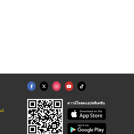
ดาวน์โหลดแอปพลิเคชัน
นธ์