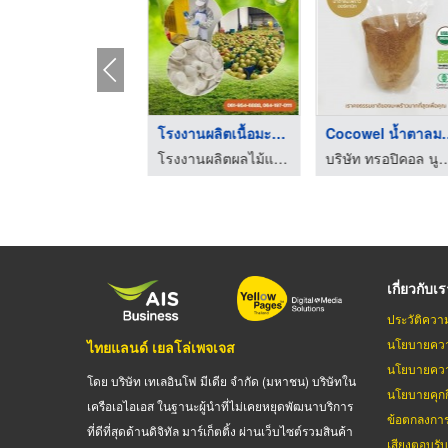
โรงงานผลิตมะพร้าวอบแ ...
โรงงานผลิตเนื้อมะพร้ ...
Cocowel น้
ผลไม้อบแห้ง ซีเพค
โรงงานผลิตผลไม้แช่แข็ง - พิศมัย ผลไม้แช่แข็ง
บริษัท ทรอปิคอล นูทร
เกี่ยวกับเ
ประวัติควา
นโยบายควา
ไทยแลนด์ เยลโล่เพจเจส
นโยบายควา
โดย บริษัท เทเลอินโฟ มีเดีย จำกัด (มหาชน) บริษัทใน
นโยบายคุกกี
เครือเอไอเอส ในฐานะผู้นำที่ไม่เคยหยุดพัฒนาบริการ
ข้อตกลงกา
ที่ดีที่สุดด้านดิจิทัล มาร์เก็ตติ้ง ผ่านเว็บไซต์รวมสินค้า
เสียงตอบรั