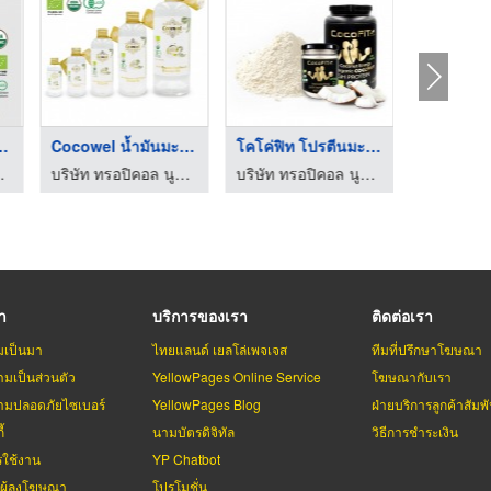
ำตาลมะพร้า ...
Cocowel น้ำมันมะพร้า ...
โคโค่ฟิท โปรตีนมะพร้ ...
ิชั่น จำกัด
บริษัท ทรอปิคอล นูทริชั่น จำกัด
บริษัท ทรอปิคอล นูทริชั่น จำกัด
รา
บริการของเรา
ติดต่อเรา
มเป็นมา
ไทยแลนด์ เยลโล่เพจเจส
ทีมที่ปรึกษาโฆษณา
มเป็นส่วนตัว
YellowPages Online Service
โฆษณากับเรา
มปลอดภัยไซเบอร์
YellowPages Blog
ฝ่ายบริการลูกค้าสัมพั
้
นามบัตรดิจิทัล
วิธีการชำระเงิน
รใช้งาน
YP Chatbot
บผู้ลงโฆษณา
โปรโมชั่น