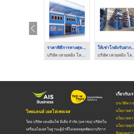
อัตราค่าส่งขนสินค้า
ราคาพิธีการทางศุลกาก ...
ให้เช่าโกดังรับฝา
บริษัท เหวยหมิง โลจิสติกส์ แอนด์ ชิปปิ้ง จำกัด
บริษัท เหวยหมิง โลจิสติกส์ แอนด์ ชิปปิ้ง จำกัด
บริษัท เหวยหมิง โลจิสติ
เกี่ยวกับเ
ประวัติควา
นโยบายควา
ไทยแลนด์ เยลโล่เพจเจส
นโยบายควา
โดย บริษัท เทเลอินโฟ มีเดีย จำกัด (มหาชน) บริษัทใน
นโยบายคุกกี
เครือเอไอเอส ในฐานะผู้นำที่ไม่เคยหยุดพัฒนาบริการ
ข้อตกลงกา