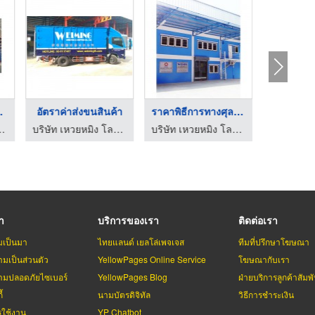
กสิ ...
อัตราค่าส่งขนสินค้า
ราคาพิธีการทางศุลกาก ...
กส์ แอนด์ ชิปปิ้ง จำกัด
บริษัท เหวยหมิง โลจิสติกส์ แอนด์ ชิปปิ้ง จำกัด
บริษัท เหวยหมิง โลจิสติกส์ แอนด์ ชิปปิ้ง จำกัด
รา
บริการของเรา
ติดต่อเรา
มเป็นมา
ไทยแลนด์ เยลโล่เพจเจส
ทีมที่ปรึกษาโฆษณา
มเป็นส่วนตัว
YellowPages Online Service
โฆษณากับเรา
มปลอดภัยไซเบอร์
YellowPages Blog
ฝ่ายบริการลูกค้าสัมพั
้
นามบัตรดิจิทัล
วิธีการชำระเงิน
รใช้งาน
YP Chatbot