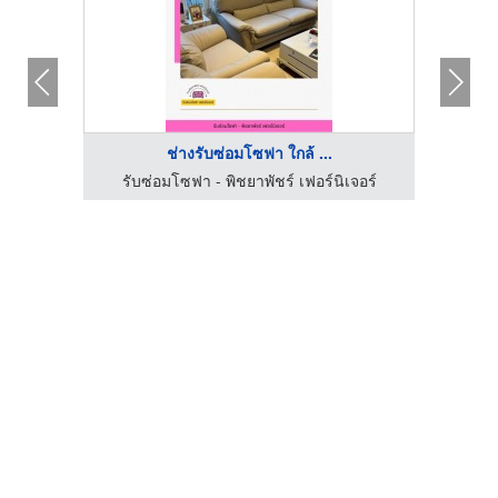
ช่างรับซ่อมโซฟา ใกล้ ...
บริการแพ็คกิ้งลังไม้ ลังโปร่ง ลังทึบ พร้อมขนย้ายสินค้าอุตสาหกรรม
รับซ่อมโซฟา - พิชยาพัชร์ เฟอร์นิเจอร์