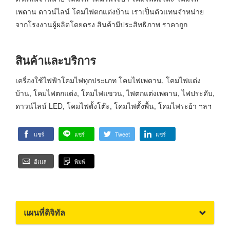
เพดาน ดาวน์ไลน์ โคมไฟตกแต่งบ้าน เราเป็นตัวแทนจำหน่าย
จากโรงงานผู้ผลิตโดยตรง สินค้ามีประสิทธิภาพ ราคาถูก
สินค้าและบริการ
เครื่องใช้ไฟฟ้าโคมไฟทุกประเภท โคมไฟเพดาน, โคมไฟแต่ง
บ้าน, โคมไฟตกแต่ง, โคมไฟแขวน, ไฟตกแต่งเพดาน, ไฟประดับ,
ดาวน์ไลน์ LED, โคมไฟตั้งโต๊ะ, โคมไฟตั้งพื้น, โคมไฟระย้า ฯลฯ
แชร์
แชร์
Tweet
แชร์
อีเมล
พิมพ์
แผนที่ดิจิทัล