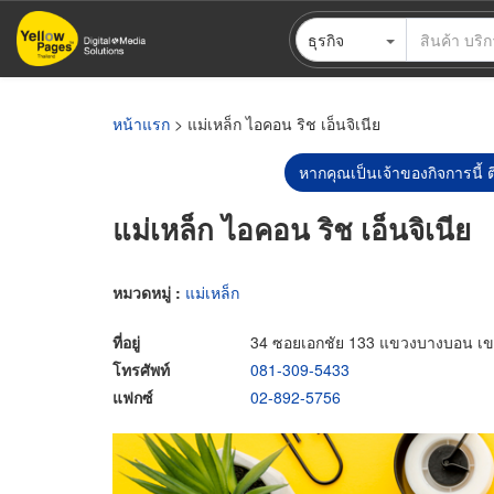
ข้าม
ธุรกิจ
ไป
ยัง
เนื้อหา
หลัก
หน้าแรก
> แม่เหล็ก ไอคอน ริช เอ็นจิเนีย
หากคุณเป็นเจ้าของกิจการนี้ ต
แม่เหล็ก ไอคอน ริช เอ็นจิเนีย
หมวดหมู่ :
แม่เหล็ก
ที่อยู่
34 ซอยเอกชัย 133 แขวงบางบอน เ
โทรศัพท์
081-309-5433
แฟกซ์
02-892-5756