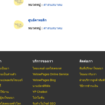
หมวดหมู่ :
ศาสนสมาคม
ศูนย์คาทอลิก
หมวดหมู่ :
ศาสนสมาคม
รา
บริการของเรา
ติดต่อเรา
มเป็นมา
ไทยแลนด์ เยลโล่เพจเจส
ทีมที่ปรึกษาโฆษณา
มเป็นส่วนตัว
YellowPages Online Service
โฆษณากับเรา
มปลอดภัยไซเบอร์
YellowPages Blog
ฝ่ายบริการลูกค้าสัมพั
้
นามบัตรดิจิทัล
วิธีการชำระเงิน
รใช้งาน
YP Chatbot
บผู้ลงโฆษณา
โปรโมชั่น
ลโล่เพจเจสทั่วโลก
รับทำเว็บไซต์ SEO