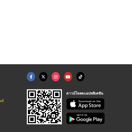
ดาวน์โหลดแอปพลิเคชัน
นธ์