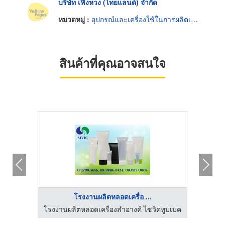
บริษัท เฟิงหวง (ไทยแลนด์) จำกัด
หมวดหมู่ :
อุปกรณ์และเครื่องใช้ในการผลิตเครื่องสำอาง
สินค้าที่คุณอาจสนใจ
โรงงานผลิตหลอดเครื่อ ...
หัวสเปรย์ หัวปั๊ม บรรจุภัณฑ์เครื่องสำอาง เคมีภัณฑ์ เดี้ยนซ์ มาร์เก็ตติ้ง
โรงงานผลิตหลอดเครื่องสำอางค์ ไซวิคทูบเบค
โรงงาน