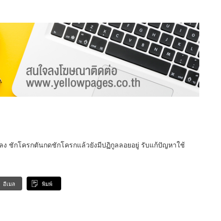
ลง ชักโครกตันกดชักโครกแล้วยังมีปฏิกูลลอยอยู่ รับแก้ปัญหาใช้
อีเมล
พิมพ์