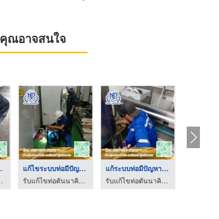
ที่คุณอาจสนใจ
ติดตั้งระบบท่อหล่อเย ...
แคล้มป์ซ่อมท่อ
ช่างเชี่ยวชาญ
รับแก้ไข ออกแบบติดตั้งวางท่อสำหรับอุตสาหกรรม วีวีพี โปรเซอวิสเซส
จำหน่ายท่อเหล็กดำ ท่อ PPR รามอินทรา
รับแก้ไขท่อตันนา