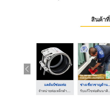
สินค้า
ร้านขายท่อ pvc อยุธย ...
ติดตั้งท่อppr
ศูนย์รวมวัสดุก่อสร้างและไฟฟ้าโรงงาน - ประสิทธิ์ อุตสาหกรรม ซัพพลาย
รับแก้ไข ออกแบบติดตั้งวางท่อสำหรับอุตสาหกรรม วีวีพี โปรเซอวิสเซส