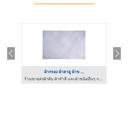
ผ้ากรอง ผ้าสาลู ผ้าข ...
ร้านขายส่งผ้าดิบ ผ้าสำลี และผ้าชนิดอื่นๆ กรุงเทพ เลิศวาณิชย์เท็กซ์ไทล์