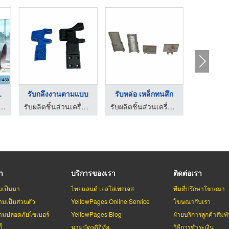
็บน ...
รับกลึงงานตามแบบ
รับหล่อ เหล็กทนสึก
รับผลิตชิ้น
มเปญ ถังเหล็กเก็บน้ำสูง หอถังเหล็ก
รับผลิตชิ้นส่วนเครื่องจักร อะไหล่เครื่องพ่นทราย
รับผลิตชิ้นส่วนเครื่องจักร อะไหล่เครื่องพ่นทราย
รา
บริการของเรา
ติดต่อเรา
มเป็นมา
ไทยแลนด์ เยลโล่เพจเจส
ทีมที่ปรึกษาโฆษณา
มเป็นส่วนตัว
YellowPages Online Service
โฆษณากับเรา
มปลอดภัยไซเบอร์
YellowPages Blog
ฝ่ายบริการลูกค้าสัมพั
้
นามบัตรดิจิทัล
วิธีการชำระเงิน