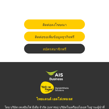
ติดต่อลงโฆษณา
ติดต่อขอเพิ่มข้อมูลธุรกิจฟรี
สมัครสมาชิกฟรี
ไทยแลนด์ เยลโล่เพจเจส
โดย บริษัท เทเลอินโฟ มีเดีย จำกัด (มหาชน) บริษัทในเครือเอไอเอส ในฐานะผู้นำที่