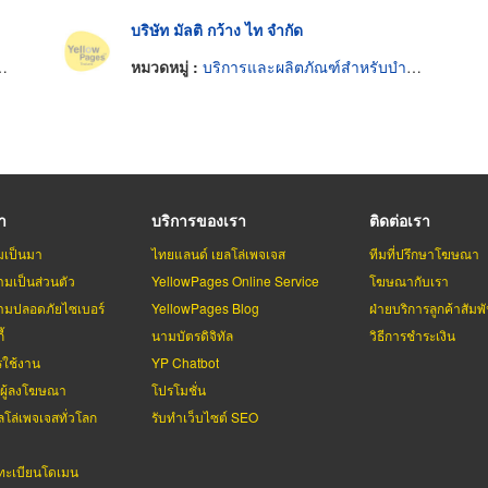
บริษัท มัลติ กว้าง ไท จำกัด
หมวดหมู่ :
บริการและผลิตภัณฑ์สำหรับบำรุงรักษาผม
รา
บริการของเรา
ติดต่อเรา
มเป็นมา
ไทยแลนด์ เยลโล่เพจเจส
ทีมที่ปรึกษาโฆษณา
มเป็นส่วนตัว
YellowPages Online Service
โฆษณากับเรา
มปลอดภัยไซเบอร์
YellowPages Blog
ฝ่ายบริการลูกค้าสัมพั
้
นามบัตรดิจิทัล
วิธีการชำระเงิน
รใช้งาน
YP Chatbot
บผู้ลงโฆษณา
โปรโมชั่น
ลโล่เพจเจสทั่วโลก
รับทำเว็บไซต์ SEO
ะเบียนโดเมน