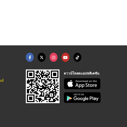
ดาวน์โหลดแอปพลิเคชัน
นธ์