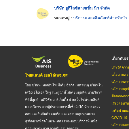
บริษัท ยูทิไลซ์สาเซชั่น นิว จำกัด
หมวดหมู่ :
บริการและผลิตภัณฑ์สำหรับบำรุงรักษาผม
เกี่ยวกับเ
ประวัติควา
นโยบายควา
ไทยแลนด์ เยลโล่เพจเจส
นโยบายควา
โดย บริษัท เทเลอินโฟ มีเดีย จำกัด (มหาชน) บริษัทใน
นโยบายคุกกี
เครือเอไอเอส ในฐานะผู้นำที่ไม่เคยหยุดพัฒนาบริการ
ข้อตกลงกา
ที่ดีที่สุดด้านดิจิทัล มาร์เก็ตติ้ง ผ่านเว็บไซต์รวมสินค้า
เสียงตอบรั
และบริการ จากผู้ประกอบการที่เชื่อถือได้ มีการตรวจ
เครือข่ายเย
สอบและยืนยันตัวตนจริง และครอบคลุมทุกหมวด
COVID-19
ธุรกิจมากที่สุดในประเทศ เราจะมอบบริการที่เหนือ
นโยบายจดท
ความคาดหมาย จากทีมงานคุณภาพ