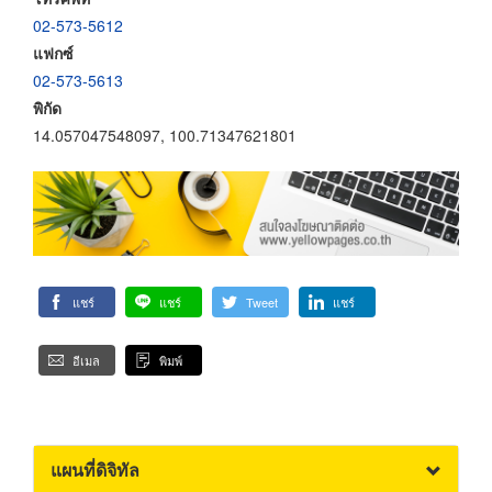
02-573-5612
แฟกซ์
02-573-5613
พิกัด
14.057047548097, 100.71347621801
แชร์
แชร์
Tweet
แชร์
อีเมล
พิมพ์
แผนที่ดิจิทัล