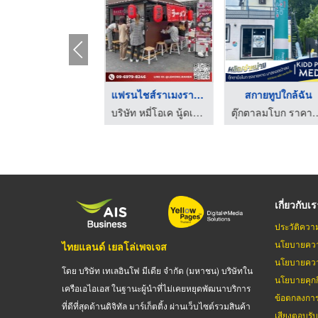
แฟรนไชส์อาหารคืนทุนเ ...
แฟรนไชส์ราเมงยอดฮิต
แฟรนไชส์ราเมงราคาถูก
สกาย
บริษัท หมี่โอเค นู้ดเดิ้ล จำกัด
บริษัท หมี่โอเค นู้ดเดิ้ล จำกัด
บริษัท หมี่โอเค นู้ดเดิ้ล จำกัด
เกี่ยวกับเ
ประวัติควา
นโยบายควา
ไทยแลนด์ เยลโล่เพจเจส
นโยบายควา
โดย บริษัท เทเลอินโฟ มีเดีย จำกัด (มหาชน) บริษัทใน
นโยบายคุกกี
เครือเอไอเอส ในฐานะผู้นำที่ไม่เคยหยุดพัฒนาบริการ
ข้อตกลงกา
ที่ดีที่สุดด้านดิจิทัล มาร์เก็ตติ้ง ผ่านเว็บไซต์รวมสินค้า
เสียงตอบรั