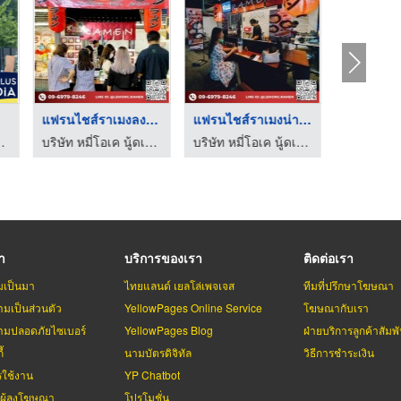
ทูปใกล้ฉัน
แฟรนไชส์ราเมงลงทุนน้ ...
แฟรนไชส์ราเมงน่าลงทุ ...
ตุ๊กตาลมโบก ราคาถูก - คิดดี พลัส มีเดีย
บริษัท หมี่โอเค นู้ดเดิ้ล จำกัด
บริษัท หมี่โอเค นู้ดเดิ้ล จำกัด
รา
บริการของเรา
ติดต่อเรา
มเป็นมา
ไทยแลนด์ เยลโล่เพจเจส
ทีมที่ปรึกษาโฆษณา
มเป็นส่วนตัว
YellowPages Online Service
โฆษณากับเรา
มปลอดภัยไซเบอร์
YellowPages Blog
ฝ่ายบริการลูกค้าสัมพั
้
นามบัตรดิจิทัล
วิธีการชำระเงิน
รใช้งาน
YP Chatbot
บผู้ลงโฆษณา
โปรโมชั่น