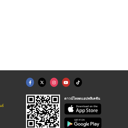
แฟรนไชส์สร้างอาชีพ
แฟรนไชส์อาหารญี่ปุ่น ...
บริษัท หมี่โอเค นู้ดเดิ้ล จำกัด
บริษัท หมี่โอเค นู้ดเดิ้ล จำกัด
ดาวน์โหลดแอปพลิเคชัน
นธ์