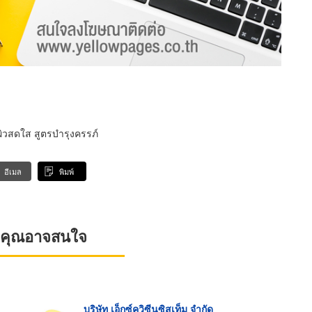
ผิวสดใส สูตรบำรุงครรภ์
อีเมล
พิมพ์
ที่คุณอาจสนใจ
บริษัท เอ็กซ์ควิซีนซิสเท็ม จำกัด