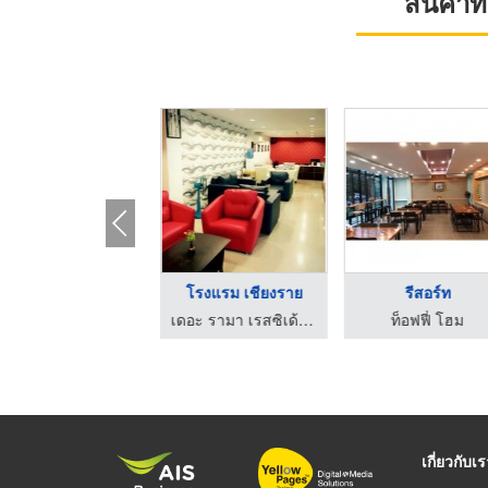
สินค้า
เดอะเบสรูม
โรงแรม เชียงราย
รีสอร์ท
ดอะเบส รูม (บ้านพร)
เดอะ รามา เรสซิเด้นท์
ท็อฟฟี่ โฮม
เกี่ยวกับเ