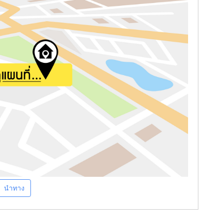
นำทาง