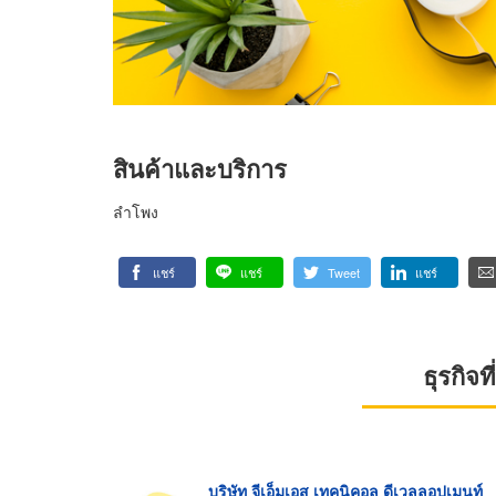
สินค้าและบริการ
ลำโพง
แชร์
แชร์
Tweet
แชร์
ธุรกิจ
บริษัท จีเอ็มเอส เทคนิคอล ดีเวลลอปเมนท์