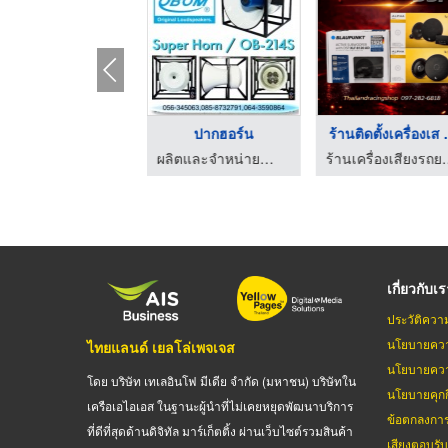
speaker
ปากฮอร์น
ร้านติดตั้งเครื่องเส .
ผลิตและจำหน่ายลำโพง - โอบอ้อมอุตสาหกรรม
ผลิตและจำหน่ายลำโพง - โอบอ้อมอุตสาหกรรม
ร้านเครื่องเสียงรถยนต์และ
เกี่ยวกับเ
ประวัติควา
นโยบายควา
ไทยแลนด์ เยลโล่เพจเจส
นโยบายควา
โดย บริษัท เทเลอินโฟ มีเดีย จำกัด (มหาชน) บริษัทใน
นโยบายคุกกี
เครือเอไอเอส ในฐานะผู้นำที่ไม่เคยหยุดพัฒนาบริการ
ข้อตกลงกา
ที่ดีที่สุดด้านดิจิทัล มาร์เก็ตติ้ง ผ่านเว็บไซต์รวมสินค้า
เสียงตอบรั