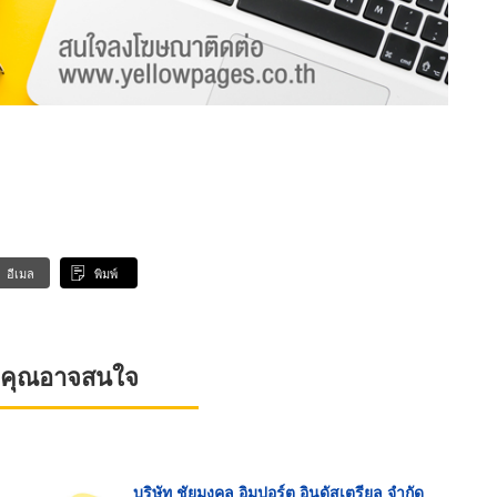
อีเมล
พิมพ์
ที่คุณอาจสนใจ
บริษัท ชัยมงคล อิมปอร์ต อินดัสเตรียล จำกัด