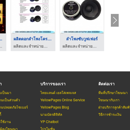
..
ผลิตดอกลำโพงโครงเหล็ ...
ลําโพงซับวูฟเฟอร์
ขายส่ง
ของแต่งรถ - Thailand racing shop
ผลิตและจำหน่ายลำโพง - โอบอ้อมอุตสาหกรรม
ผลิตและจำหน่ายลำโพง - โอบอ้อมอุตสาหกรรม
รา
บริการของเรา
ติดต่อเรา
มเป็นมา
ไทยแลนด์ เยลโล่เพจเจส
ทีมที่ปรึกษาโฆษณา
มเป็นส่วนตัว
YellowPages Online Service
โฆษณากับเรา
มปลอดภัยไซเบอร์
YellowPages Blog
ฝ่ายบริการลูกค้าสัมพั
้
นามบัตรดิจิทัล
วิธีการชำระเงิน
รใช้งาน
YP Chatbot
บผู้ลงโฆษณา
โปรโมชั่น