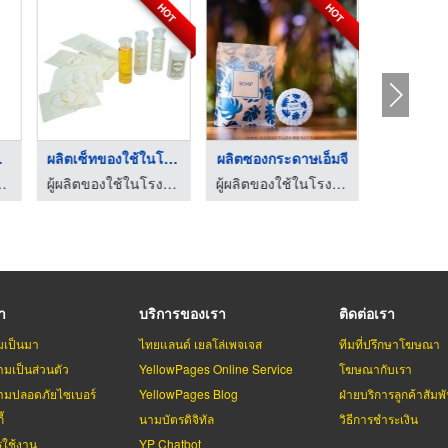
HOT
HOT
บ ...
ผลิตเซ็ทของใช้ในโรงพ ...
ผลิตซองกระดาษเอ็มจี
เร็จรูป ตรา MUMU
ผู้ผลิตของใช้ในโรงแรมรีสอร์ท - ยูเอสซัพพลายอเมนิตี้
ผู้ผลิตของใช้ในโรงแรมรีสอร์ท - ยูเอสซัพพลายอเมนิตี้
รา
บริการของเรา
ติดต่อเรา
มเป็นมา
ไทยแลนด์ เยลโล่เพจเจส
ทีมที่ปรึกษาโฆษณา
มเป็นส่วนตัว
YellowPages Online Service
โฆษณากับเรา
มปลอดภัยไซเบอร์
YellowPages Blog
ฝ่ายบริการลูกค้าสัมพั
้
นามบัตรดิจิทัล
วิธีการชำระเงิน
รใช้งาน
YP Chatbot