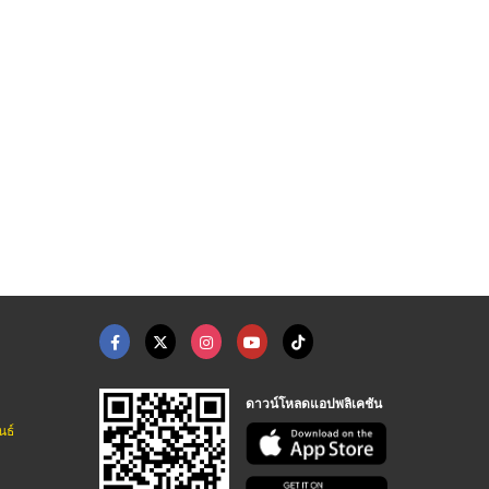
HOT
ผลิตกระเป๋าผ้าพิมพ์แ ...
บริการซ่อมเครื่องกำเ ...
โรงงานผลิตถุงตามสเปค
ผู้ผลิตของใช้ในโรงแรมรีสอร์ท - ยูเอสซัพพลายอเมนิตี้
จำหน่ายเครื่องปั่นไฟฟ้า เอส.อี.เอ. พาวเวอร์ เจ็นท์
โรงงานผลิตถุงพัสดุ ถุงไปรษณีย์ ถุงขยะ
ดาวน์โหลดแอปพลิเคชัน
นธ์