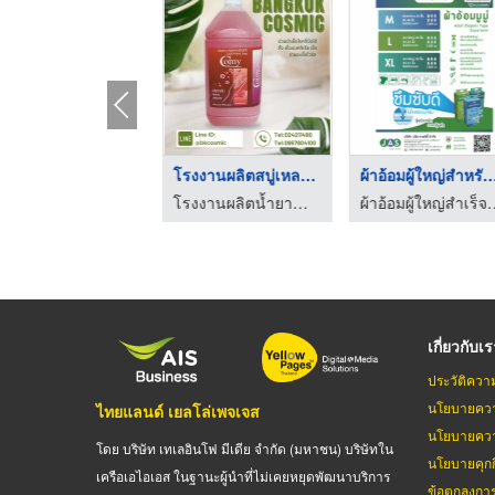
ตู้สแตนเลสเก็บเครื่อ ...
โรงงานผลิตสบู่เหลวล้ ...
ผ้าอ้อมผู้ใหญ่สำหรั
บริษัท สยาม ทรอลี่ โปรเกรสชั่น จำกัด
โรงงานผลิตน้ำยาทำความสะอาด Bangkok cosmic
ผ้าอ้อมผู้ใหญ่สำ
เกี่ยวกับเ
ประวัติควา
นโยบายควา
ไทยแลนด์ เยลโล่เพจเจส
นโยบายควา
โดย บริษัท เทเลอินโฟ มีเดีย จำกัด (มหาชน) บริษัทใน
นโยบายคุกกี
เครือเอไอเอส ในฐานะผู้นำที่ไม่เคยหยุดพัฒนาบริการ
ข้อตกลงกา