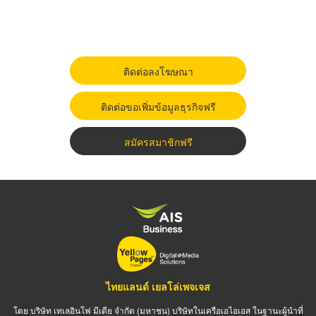
ติดต่อลงโฆษณา
ติดต่อขอเพิ่มข้อมูลธุรกิจฟรี
สมัครสมาชิกฟรี
ไทยแลนด์ เยลโล่เพจเจส
โดย บริษัท เทเลอินโฟ มีเดีย จำกัด (มหาชน) บริษัทในเครือเอไอเอส ในฐานะผู้นำที่