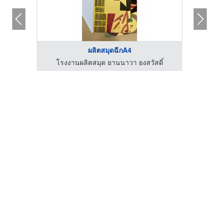
ผลิตสมุดฉีกA4
ดิ์
โรงงานผลิตสมุด ยานนาวา ยงสวัสดิ์
โร