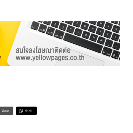
อีเมล
พิมพ์