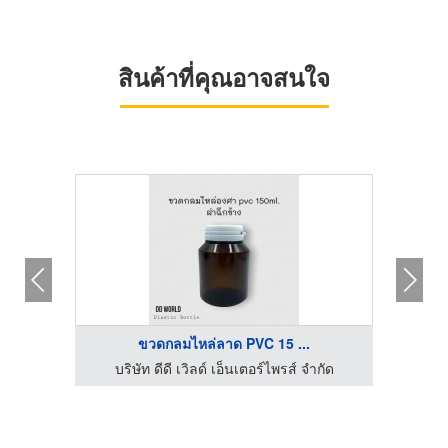
สินค้าที่คุณอาจสนใจ
ขวดกลมไหล่ลาด PVC 15 ...
โรงงานผลิตน้ำยาทำความสะอาด OEM - คงธนา เซอร์วิส
บริษัท ดีดี เวิลด์ เอ็นเตอร์ไพรส์ จำกัด
บร