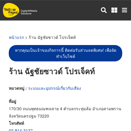
ข้าม
ไป
ยัง
เนื้อหา
หลัก
หน้าแรก
> ร้าน ฉัฐชัยซาวด์ โปรเจ็คท์
หากคุณเป็นเจ้าของกิจการนี้ ติดต่อรับส่วนลดพิเศษ! เพื่อจัด
ทำเว็บไซต์
ร้าน ฉัฐชัยซาวด์ โปรเจ็คท์
หมวดหมู่ :
ระบบและอุปกรณ์เกี่ยวกับเสียง
ที่อยู่
170/30 ถนนพุทธมณฑลสาย 4 ตำบลกระทุ่มล้ม อำเภอสามพราน
จังหวัดนครปฐม 73220
โทรศัพท์
02-814-3137