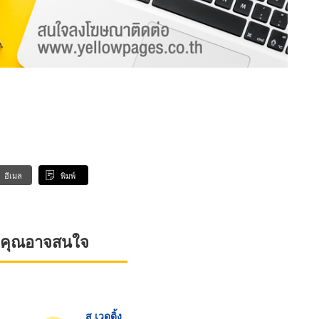
อีเมล
พิมพ์
ที่คุณอาจสนใจ
ส เวดดิ้ง