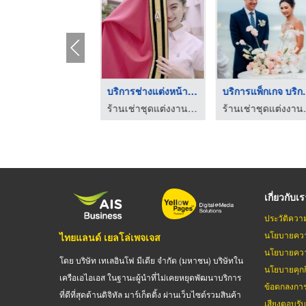
บริการสั่งตัดชุดไทย ...
บริการช่างแต่งหน้าทำ ...
บริการแพ็
ร้านเช่าชุดแต่งงานสมุทรปราการ Napattraporn
ร้านเช่าชุดแต่งงานสมุทรปราการ Napattraporn
ร้านเช่าชุดแ
เกี่ยวกับเ
ประวัติควา
นโยบายควา
ไทยแลนด์ เยลโล่เพจเจส
นโยบายควา
โดย บริษัท เทเลอินโฟ มีเดีย จำกัด (มหาชน) บริษัทใน
นโยบายคุกกี
เครือเอไอเอส ในฐานะผู้นำที่ไม่เคยหยุดพัฒนาบริการ
ข้อตกลงกา
ที่ดีที่สุดด้านดิจิทัล มาร์เก็ตติ้ง ผ่านเว็บไซต์รวมสินค้า
เสียงตอบรั