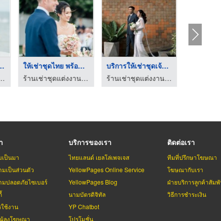
กเกจ บริการ ...
ให้เช่าชุดไทย พร้อมแ ...
บริการให้เช่าชุดเจ้า ...
ต่งงานสมุทรปราการ Napattraporn
ร้านเช่าชุดแต่งงานสมุทรปราการ Napattraporn
ร้านเช่าชุดแต่งงานสมุทรปราการ Napattraporn
รา
บริการของเรา
ติดต่อเรา
มเป็นมา
ไทยแลนด์ เยลโล่เพจเจส
ทีมที่ปรึกษาโฆษณา
มเป็นส่วนตัว
YellowPages Online Service
โฆษณากับเรา
มปลอดภัยไซเบอร์
YellowPages Blog
ฝ่ายบริการลูกค้าสัมพั
้
นามบัตรดิจิทัล
วิธีการชำระเงิน
รใช้งาน
YP Chatbot
บผู้ลงโฆษณา
โปรโมชั่น