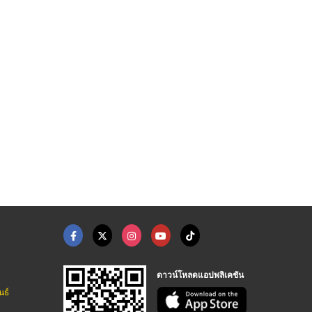
ขายส่งตลับลูกปืน นคร ...
ตัวแทนจำหน่ายตลับลูก ...
จำหน่าย ตลับลูกปืน ล ...
ขายปลีก-ส่ง ตลับลูกปืนอุตสาหกรรม นครปฐม
ร้านขายเครื่องมือช่าง - เชียงใหม่ทูลส์
ขายปลีก-ส่ง ตลับลูกปืนอุตสาหกรรม นครปฐม
ดาวน์โหลดแอปพลิเคชัน
นธ์