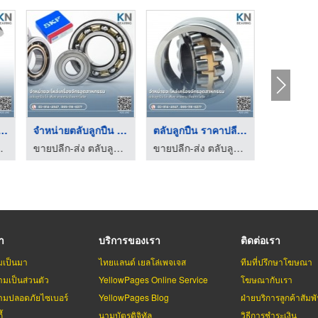
ายตลับลูกปืน ใก ...
จำหน่ายตลับลูกปืน SK ...
ตลับลูกปืน ราคาปลีก- ...
สาหกรรม นครปฐม
ขายปลีก-ส่ง ตลับลูกปืนอุตสาหกรรม นครปฐม
ขายปลีก-ส่ง ตลับลูกปืนอุตสาหกรรม นครปฐม
รา
บริการของเรา
ติดต่อเรา
มเป็นมา
ไทยแลนด์ เยลโล่เพจเจส
ทีมที่ปรึกษาโฆษณา
มเป็นส่วนตัว
YellowPages Online Service
โฆษณากับเรา
มปลอดภัยไซเบอร์
YellowPages Blog
ฝ่ายบริการลูกค้าสัมพั
้
นามบัตรดิจิทัล
วิธีการชำระเงิน