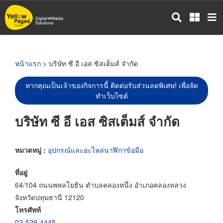
ข้าม
ไป
ยัง
เนื้อหา
หลัก
หน้าแรก
> บริษัท ซี อี เอส ซิสเต็มส์ จำกัด
หากคุณเป็นเจ้าของกิจการนี้ ติดต่อรับส่วนลดพิเศษ! เพื่อจัด
ทำเว็บไซต์
บริษัท ซี อี เอส ซิสเต็มส์ จำกัด
หมวดหมู่ :
อุปกรณ์และอะไหล่นาฬิกาข้อมือ
ที่อยู่
64/104 ถนนพหลโยธิน ตำบลคลองหนึ่ง อำเภอคลองหลวง
จังหวัดปทุมธานี 12120
โทรศัพท์
02-529-4445