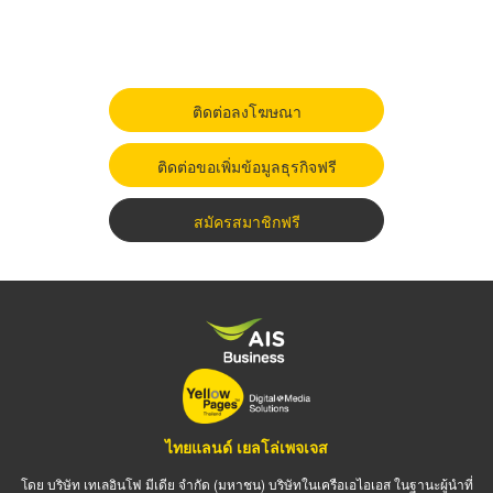
ติดต่อลงโฆษณา
ติดต่อขอเพิ่มข้อมูลธุรกิจฟรี
สมัครสมาชิกฟรี
ไทยแลนด์ เยลโล่เพจเจส
โดย บริษัท เทเลอินโฟ มีเดีย จำกัด (มหาชน) บริษัทในเครือเอไอเอส ในฐานะผู้นำที่