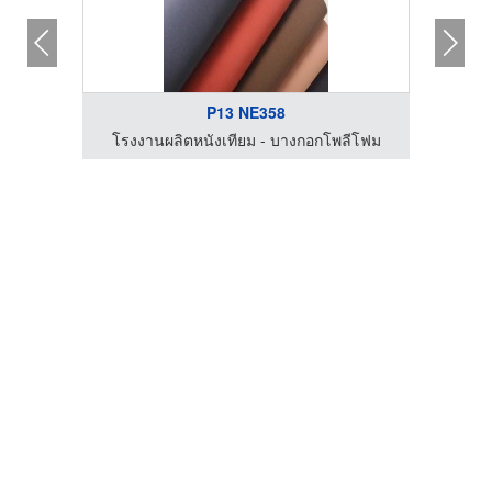
P13 NE358
โรงงานผลิตหนังเทียม - บางกอกโพลีโฟม
โรงง