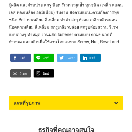
ผู้ผลิต และจำหน่าย สกรู น๊อต รีเวท หมุดย้ำ ทุกชนิด (เหล็ก สแตน
เลส ทองเหลือง อลูมิเนียม) รับงาน สั่งตามแบบ..ตามต้องการทุก
ชนิด Bolt หกเหลี่ยม สี่เหลี่ยม ทำฝ่า สกรูหัวจม เกลียวตัวหนอน
น๊อตหกเหลี่ยม สี่เหลี่ยม สกรูเกลียวปล่อย สกรูปล่อยสว่าน รีเวท
แบบต่างๆ ทำหมุด งานผลิต fastener ตามแบบ ตามขนาดที่
กำหนด และผลิตเพื่อใช้งานโดยเฉพาะ Screw, Nut, Revet and...
แชร์
แชร์
Tweet
แชร์
อีเมล
พิมพ์
แผนที่รูปภาพ
ธุรกิจที่คุณอาจสนใจ