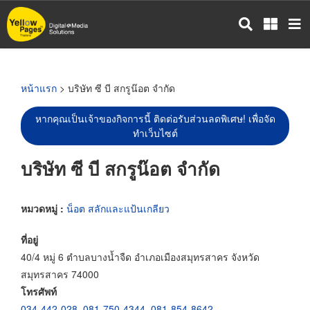
ข้าม
ไป
ยัง
เนื้อหา
หลัก
หน้าแรก
> บริษัท ซี บี สกรูน๊อต จำกัด
หากคุณเป็นเจ้าของกิจการนี้ ติดต่อรับส่วนลดพิเศษ! เพื่อจัด
ทำเว็บไซต์
บริษัท ซี บี สกรูน๊อต จำกัด
หมวดหมู่ :
น็อต สลักและแป้นเกลียว
ที่อยู่
40/4 หมู่ 6 ตำบลบางน้ำจืด อำเภอเมืองสมุทรสาคร จังหวัด
สมุทรสาคร 74000
โทรศัพท์
034-442-028
,
081-750-4344
,
081-854-8642