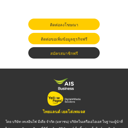
ติดต่อลงโฆษณา
ติดต่อขอเพิ่มข้อมูลธุรกิจฟรี
สมัครสมาชิกฟรี
ไทยแลนด์ เยลโล่เพจเจส
โดย บริษัท เทเลอินโฟ มีเดีย จำกัด (มหาชน) บริษัทในเครือเอไอเอส ในฐานะผู้นำที่