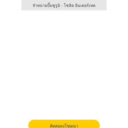
จำหน่ายปั๊มซูรูมิ - โซลิด อินเตอร์เทค
จำ
ติดต่อลงโฆษณา