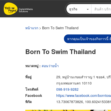
ข้าม
ธุรกิจ
ไป
ยัง
เนื้อหา
หลัก
หน้าแรก
> Born To Swim Thailand
หากคุณเป็นเจ้าของกิจการนี้ ต
Born To Swim Thailand
หมวดหมู่ :
สอนว่ายน้ำ
ที่อยู่
29, หมู่บ้านเกษมสำราญ 1 ซอย4, ปร
กรุงเทพมหานคร 10110
โทรศัพท์
098-919-9282
Facebook
https://www.facebook.com/borntos
พิกัด
13.73067873826, 100.602415338