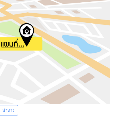
นำทาง