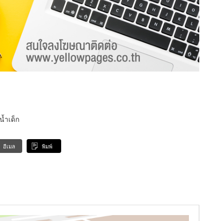
้ำเด็ก
อีเมล
พิมพ์