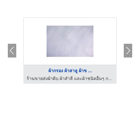
ผ้ากรอง ผ้าสาลู ผ้าข ...
ร้านขายส่งผ้าดิบ ผ้าสำลี และผ้าชนิดอื่นๆ กรุงเทพ เลิศวาณิชย์เท็กซ์ไทล์