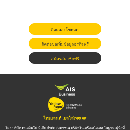
ติดต่อลงโฆษณา
ติดต่อขอเพิ่มข้อมูลธุรกิจฟรี
สมัครสมาชิกฟรี
ไทยแลนด์ เยลโล่เพจเจส
โดย บริษัท เทเลอินโฟ มีเดีย จำกัด (มหาชน) บริษัทในเครือเอไอเอส ในฐานะผู้นำที่