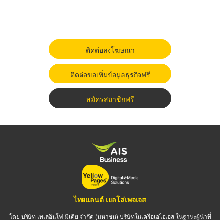
ติดต่อลงโฆษณา
ติดต่อขอเพิ่มข้อมูลธุรกิจฟรี
สมัครสมาชิกฟรี
ไทยแลนด์ เยลโล่เพจเจส
โดย บริษัท เทเลอินโฟ มีเดีย จำกัด (มหาชน) บริษัทในเครือเอไอเอส ในฐานะผู้นำที่