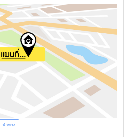
นำทาง