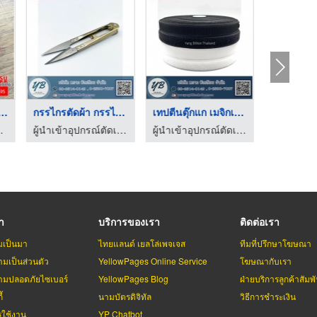
่ายกระดุมโลหะตอก
กรรไกรตัดผ้า กรรไกรก ...
เทปตีนตุ๊กแก เมจิกเท ...
รับเบอร์พาร์ท อินดัสตรี้
ผู้นำเข้าอุปกรณ์ตัดเย็บเสื้อผ้า - หยาง บิลเลียน
ผู้นำเข้าอุปกรณ์ตัดเย็บเสื้อผ้า - หยาง บิลเลียน
รา
บริการของเรา
ติดต่อเรา
มเป็นมา
ไทยแลนด์ เยลโล่เพจเจส
ทีมที่ปรึกษาโฆษณา
มเป็นส่วนตัว
YellowPages Online Service
โฆษณากับเรา
มปลอดภัยไซเบอร์
YellowPages Blog
ฝ่ายบริการลูกค้าสัมพั
้
นามบัตรดิจิทัล
วิธีการชำระเงิน
รใช้งาน
YP Chatbot