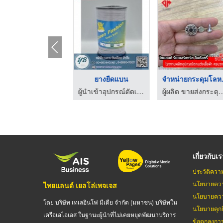
ตะขอกางเกง ตะขอกระโป ...
ยางยืดแบน
จำหน
ผู้นำเข้าอุปกรณ์ตัดเย็บเสื้อผ้า - หยาง บิลเลียน
ผู้นำเข้าอุปกรณ์ตัดเย็บเสื้อผ้า - หยาง บิลเลียน
ผู้ผลิต ขายส่งกระดุมโลหะ กระดุมยีนส์ ไดมอนด์ 
เกี่ยวกับเ
ประวัติควา
นโยบายควา
ไทยแลนด์ เยลโล่เพจเจส
นโยบายควา
โดย บริษัท เทเลอินโฟ มีเดีย จำกัด (มหาชน) บริษัทใน
นโยบายคุกกี
เครือเอไอเอส ในฐานะผู้นำที่ไม่เคยหยุดพัฒนาบริการ
ข้อตกลงกา