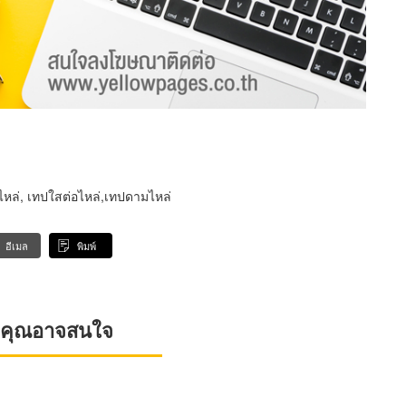
อไหล่, เทปใสต่อไหล่,เทปดามไหล่
อีเมล
พิมพ์
ที่คุณอาจสนใจ