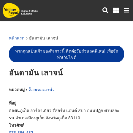
ข้าม
ไป
ยัง
เนื้อหา
หลัก
หน้าแรก
> อันดามัน เลาจน์
หากคุณเป็นเจ้าของกิจการนี้ ติดต่อรับส่วนลดพิเศษ! เพื่อจัด
ทำเว็บไซต์
อันดามัน เลาจน์
หมวดหมู่ :
ค็อกเทลเลาน์จ
ที่อยู่
ฮิลตันภูเก็ต อาร์คาเดียว รีสอร์ท แอนด์ สปา ถนนปฏัก ตำบลกะ
รน อำเภอเมืองภูเก็ต จังหวัดภูเก็ต 83110
โทรศัพท์
076-396-433