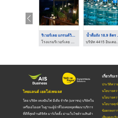
ห้องลอนดอน
ริเวอร์เลย แกรนด์วิว ...
น้ำดื่มถัง 18.9 ลิตร .
นั่งเล่น โรงแรม
โรงแรมริเวอร์เลย แกรนด์วิว
บริษัท 4415 อินเ
เกี่ยวกับเ
ประวัติควา
นโยบายควา
ไทยแลนด์ เยลโล่เพจเจส
นโยบายควา
โดย บริษัท เทเลอินโฟ มีเดีย จำกัด (มหาชน) บริษัทใน
นโยบายคุกกี
เครือเอไอเอส ในฐานะผู้นำที่ไม่เคยหยุดพัฒนาบริการ
ข้อตกลงกา
ที่ดีที่สุดด้านดิจิทัล มาร์เก็ตติ้ง ผ่านเว็บไซต์รวมสินค้า
เสียงตอบรั