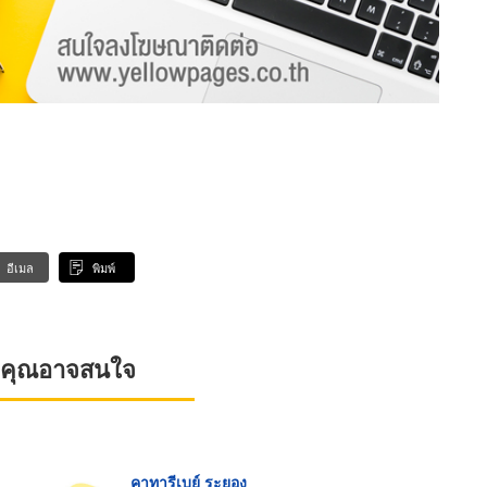
อีเมล
พิมพ์
ที่คุณอาจสนใจ
คาทารีเบย์ ระยอง