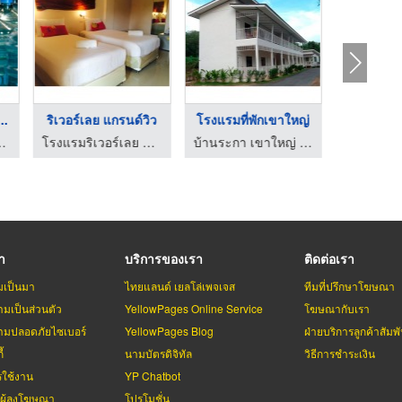
..
ริเวอร์เลย แกรนด์วิว
โรงแรมที่พักเขาใหญ่
ตอร์กรุ๊ป จำกัด
โรงแรมริเวอร์เลย แกรนด์วิว
บ้านระกา เขาใหญ่ กม 7
รา
บริการของเรา
ติดต่อเรา
มเป็นมา
ไทยแลนด์ เยลโล่เพจเจส
ทีมที่ปรึกษาโฆษณา
มเป็นส่วนตัว
YellowPages Online Service
โฆษณากับเรา
มปลอดภัยไซเบอร์
YellowPages Blog
ฝ่ายบริการลูกค้าสัมพั
้
นามบัตรดิจิทัล
วิธีการชำระเงิน
รใช้งาน
YP Chatbot
บผู้ลงโฆษณา
โปรโมชั่น