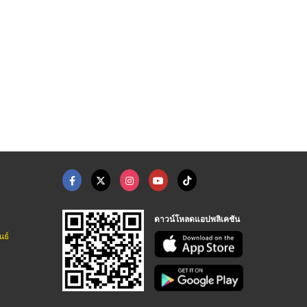
ดาวน์โหลดแอปพลิเคชัน
นธ์