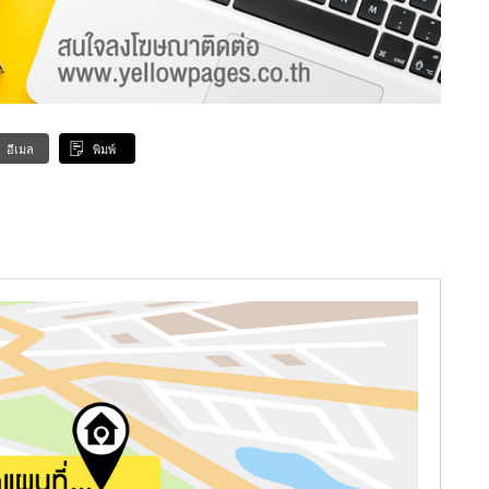
อีเมล
พิมพ์