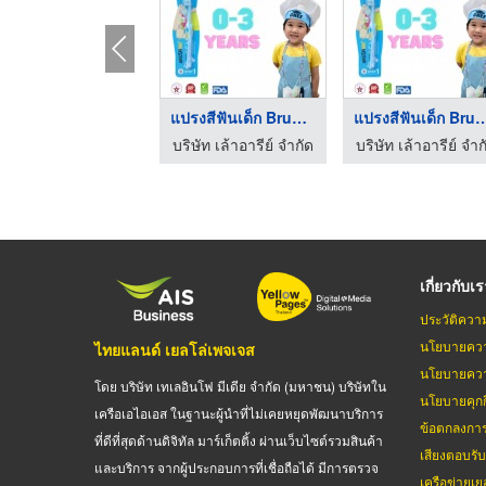
แปรงสีฟันเด็ก BrushM ...
แปรงสีฟันเด็ก Bru
บริษัท เล้าอารีย์ จำกัด
บริษัท เล้าอารีย์ จำก
เกี่ยวกับเ
ประวัติควา
นโยบายควา
ไทยแลนด์ เยลโล่เพจเจส
นโยบายควา
โดย บริษัท เทเลอินโฟ มีเดีย จำกัด (มหาชน) บริษัทใน
นโยบายคุกกี
เครือเอไอเอส ในฐานะผู้นำที่ไม่เคยหยุดพัฒนาบริการ
ข้อตกลงกา
ที่ดีที่สุดด้านดิจิทัล มาร์เก็ตติ้ง ผ่านเว็บไซต์รวมสินค้า
เสียงตอบรั
และบริการ จากผู้ประกอบการที่เชื่อถือได้ มีการตรวจ
เครือข่ายเย