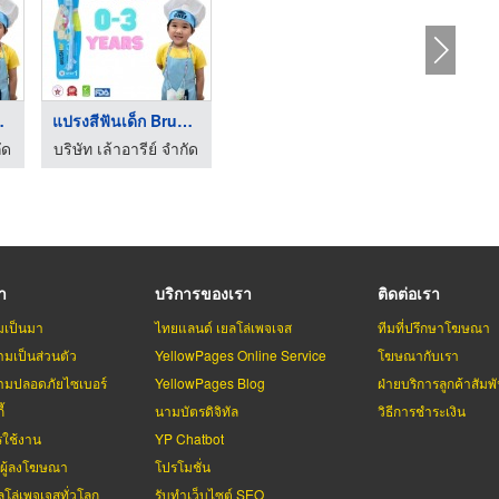
shM ...
แปรงสีฟันเด็ก BrushM ...
ัด
บริษัท เล้าอารีย์ จำกัด
รา
บริการของเรา
ติดต่อเรา
มเป็นมา
ไทยแลนด์ เยลโล่เพจเจส
ทีมที่ปรึกษาโฆษณา
มเป็นส่วนตัว
YellowPages Online Service
โฆษณากับเรา
มปลอดภัยไซเบอร์
YellowPages Blog
ฝ่ายบริการลูกค้าสัมพั
้
นามบัตรดิจิทัล
วิธีการชำระเงิน
รใช้งาน
YP Chatbot
บผู้ลงโฆษณา
โปรโมชั่น
ลโล่เพจเจสทั่วโลก
รับทำเว็บไซต์ SEO