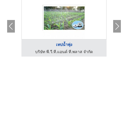
เทปน้ำพุ่ง
บริษัท พี.วี.ที.แอนด์ ที.พลาส จำกัด
บ