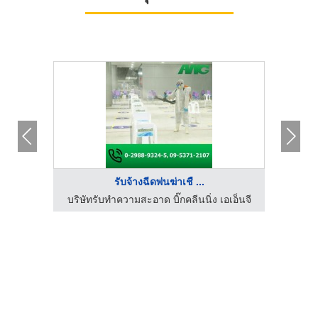
รับจ้างฉีดพ่นฆ่าเชื ...
บริษัทรับทำความสะอาด บิ๊กคลีนนิ่ง เอเอ็นจี