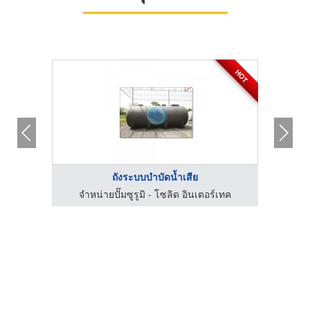
HOT
ถังระบบบำบัดน้ำเสีย
จำหน่ายปั๊มซูรูมิ - โซลิด อินเตอร์เทค
จำ