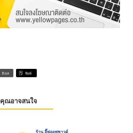
อีเมล
พิมพ์
ที่คุณอาจสนใจ
ร้าน อี๊ฟออฟซาวด์