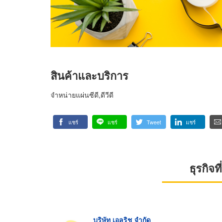
สินค้าและบริการ
จำหน่ายแผ่นซีดี,ดีวีดี
แชร์
แชร์
Tweet
แชร์
ธุรกิจ
บริษัท เอลริช จำกัด